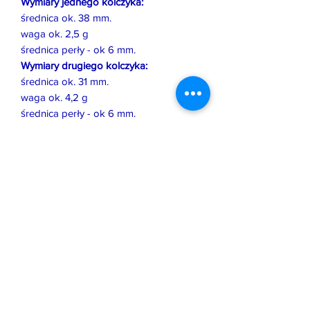
Wymiary jednego kolczyka:
średnica ok. 38 mm.
waga ok. 2,5 g
średnica perły - ok 6 mm.
Wymiary drugiego kolczyka:
średnica ok. 31 mm.
waga ok. 4,2 g
średnica perły - ok 6 mm.
Istnieje możliwość zamówienia
podobnej pracy w innym rozmiarze lub
w innym wykończeniu.
Wszystkie, oferowane przeze mnie
prace zostały wykonane i
wprowadzone na rynek zgodnie z
prawem obowiązującym w Polsce i UE.
Jeśli pozwala na to forma biżuterii,
zostały opatrzone moim znakiem
imiennym oraz państwową cechą
probierczą, która potwierdza jakość
użytego kruszcu.