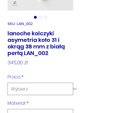
SKU: LAN_002
lanoche kolczyki
asymetria koło 31 i
okrąg 38 mm z białą
perłą LAN_002
Cena
345,00 zł
Praca
*
Materiał
*