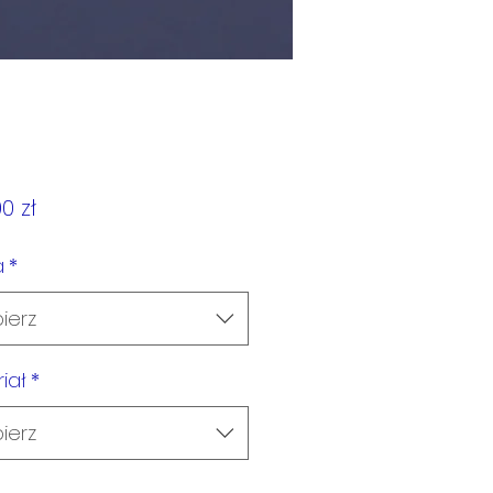
Cena
0 zł
a
*
ierz
iał
*
ierz