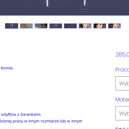
285,0
 formie.
Prac
Wyb
Mater
Wyb
sztyftów z barankami.
dobnej pracy w innym rozmiarze lub w innym
Sztuk
*