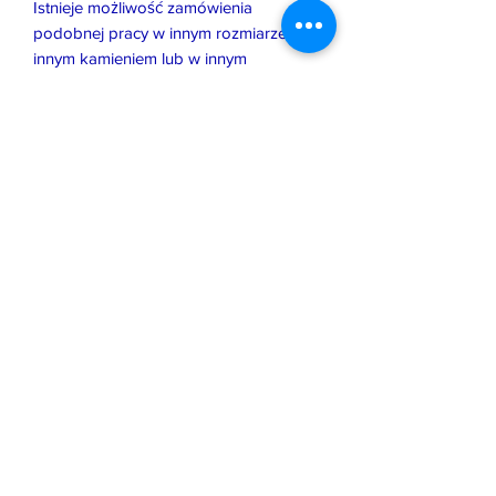
Istnieje możliwość zamówienia
podobnej pracy w innym rozmiarze, z
innym kamieniem lub w innym
wykończeniu.
Wszystkie, oferowane przeze mnie
prace zostały wykonane i
wprowadzone na rynek zgodnie z
prawem obowiązującym w Polsce i UE.
Jeśli pozwala na to forma biżuterii,
zostały opatrzone moim znakiem
imiennym oraz państwową cechą
probierczą, która potwierdza jakość
użytego kruszcu.