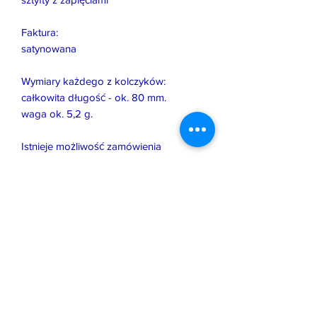
Faktura:
satynowana
Wymiary każdego z kolczyków:
całkowita długość - ok. 80 mm.
waga ok. 5,2 g.
Istnieje możliwość zamówienia
podobnej pracy w innym rozmiarze, z
innym kamieniem lub w innym
wykończeniu.
Wszystkie, oferowane przeze mnie
prace zostały wykonane i
wprowadzone na rynek zgodnie z
prawem obowiązującym w Polsce i UE.
Jeśli pozwala na to forma biżuterii,
zostały opatrzone moim znakiem