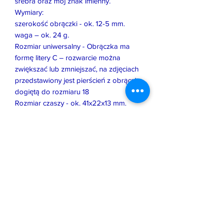
srebra oraz mój znak imienny.
Wymiary:
szerokość obrączki - ok. 12-5 mm.
waga – ok. 24 g.
Rozmiar uniwersalny - Obrączka ma
formę litery C – rozwarcie można
zwiększać lub zmniejszać, na zdjęciach
przedstawiony jest pierścień z obrączką
dogiętą do rozmiaru 18
Rozmiar czaszy - ok. 41x22x13 mm.
Istnieje możliwość zamówienia
podobnej pracy w innym rozmiarze, z
innym kamieniem lub w innym
wykończeniu.
Wszystkie, oferowane przeze mnie
prace zostały wykonane i
wprowadzone na rynek zgodnie z
prawem obowiązującym w Polsce i UE.
Jeśli pozwala na to forma biżuterii,
zostały opatrzone moim znakiem