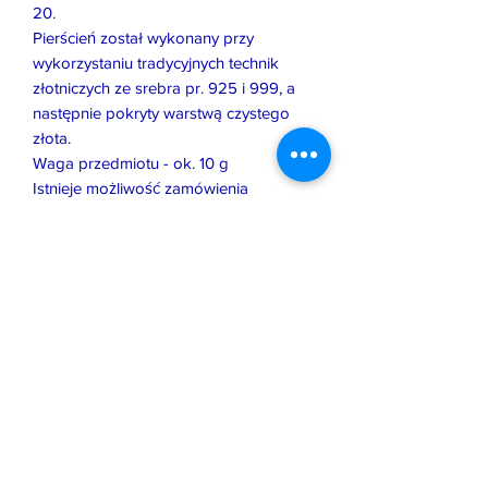
20.
Pierścień został wykonany przy
wykorzystaniu tradycyjnych technik
złotniczych ze srebra pr. 925 i 999, a
następnie pokryty warstwą czystego
złota.
Waga przedmiotu - ok. 10 g
Istnieje możliwość zamówienia
podobnej pracy w innym rozmiarze, z
innym kamieniem lub w innym
wykończeniu.
Wszystkie, oferowane przeze mnie
prace zostały wykonane i
wprowadzone na rynek zgodnie z
prawem obowiązującym w Polsce i UE.
Jeśli pozwala na to forma biżuterii,
zostały opatrzone moim znakiem
imiennym oraz państwową cechą
probierczą, która potwierdza jakość