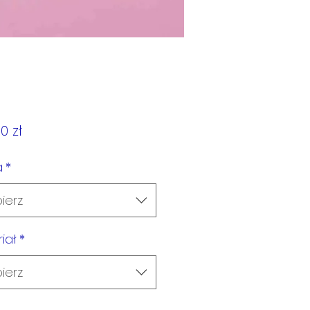
Cena
0 zł
a
*
ierz
iał
*
ierz