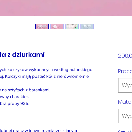
ła z dziurkami
290,0
ch kolczyków wykonanych według autorskiego
Prac
ej. Kolczyki mają postać kół z nierównomiernie
Wyb
na sztyftach z barankami.
awny charakter.
Mater
ebra próby 925.
Wyb
dobnej pracy w innym rozmiarze, z innym
Sztuk
*